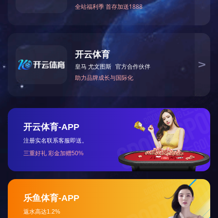
关于我们
集团介绍
生益的价值观
集团主营业务
新闻事件
可持续发展
人才招聘
诚信合规
产品与市场
全部
智能终端产品
常规刚性产品
汽车产品
MK体育(MK Sports)股份公司-中国官方网站
金属基板与高导热产品
IC封装产品