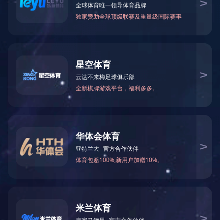
MK体育(MK Sports)股份公司-中国官方网站
创建于
1985年6月，注册资本23亿元人民币，是一家由香港伟华电
子有限公司、东莞市电子工业总公司、广东省外贸开发公司
等几大股东投资建立的中外合资股份制上市企业。公司坐落
于东莞市松山湖科技产业园区北部工业园，占地面积26.9万
平方米（约404亩），现有员工2700余人。
公司主要研发、生产和销售阻燃型环氧玻纤布覆铜板、
复合基材环氧覆铜板、多层板用系列半固化片以及软性材
料，目前刚性产品生产规模年产覆铜板4500万平方米、粘结
片7400万米，软性产品生产规模年产挠性覆铜板970万平方
米、膜类产品1790万平方米。
公司凭借先进的技术研发、严格的质量管理、高效的组
织流程、创新的营销模式和优质的技术服务屹立于电子信息
行业，并获得了“中华之最（覆铜板生产基地）”（1995
年）、“中国企业综合实力500强”（1995年）、“中国电子元