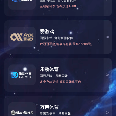
件百强企业”（2007-2017年）、“中国电子元件行业出口创
汇十强企业”（2007年、2008年、2010年、2012年、2014
年、2016年）、“全国模范劳动关系和谐企业”（2007年）、
“中国制造业自主品牌价值榜第八名”（2013年）、“广东省政
府质量奖”（2012年）等多项荣誉称号；先后被评为“全国企
事业知识产权试点单位”（2011年）、“国家知识产权示范企
业”（2015年）；中国企业专利500强（2019年）；中国最
具价值企业500强（2022年）等荣誉和称号。公司承担科技
部支撑计划、国家和省市科技项目共计四十余项，先后获得
“国家认定企业技术中心”“国家电子电路基材工程技术研究中
心”称号，是覆铜板行业协会副理事长单位、中国印制电路
行业协会副理事长单位、国家标准委员会基材工作组组长单
位。