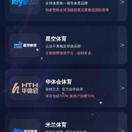
陕西生益科技有限公司
创建于2000年12月，注册资本
13.54亿元人民币，是MK体育(MK Sports)股份公司-中国官
方网站 的全资子公司，公司坐落于咸阳市秦都区永昌路8
号，现有员工1400余人。
公司主要研发、生产和销售复合基材环氧覆铜板、玻纤
布基材环氧覆铜板、金属基覆铜板及多层板用半固化片。目
前年产覆铜板2774万平方米、商品粘结片2289万米。
公司获评“国家高新技术企业”、“国家知识产权示范企
业”、“国家海关AEO认证企业”、“陕西省百强企业”、“陕西民
营50强企业”、“陕西省智能制造试点示范企业”、“陕西省模
范职工之家”、“陕西省省级技术中心”、“咸阳市高新技术百强
企业”等多项荣誉称号。