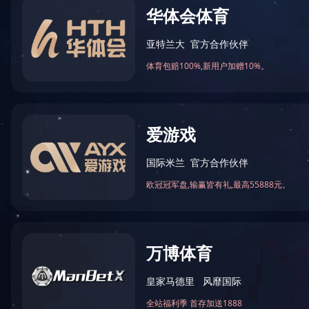
关于我们
集团主营业务
GROUP MAIN BUSIN
广东生益
陕西生益
香港生益
台湾生益
苏州生益科技有限公司
成立于2002年7月，注册资